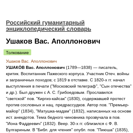
Российский гуманитарный
энциклопедический словарь
Ушаков Вас. Аполлонович
Толкование
Ушаков Вас. Аполлонович
УШАКО́В Вас. Аполлонович
(1789—1838) — писатель,
критик. Воспитанник Пажеского корпуса. Участник Отеч. войны
и заграничных походов; с 1819 в отставке. С 1820-х гг. начал
выступления в печати ("Московский телеграф", "Сын отечества"
и др.). Был дружен с А. С. Грибоедовым. Прославился
"светской" пов. "Киргиз-кайсак" (1830), содержавшей протест
против сословных и нац. предрассудков. Автор пов. "Премьер-
майор" (1834), "Матушка-мадам" (1832), написанных на основе
ист. анекдотов. Тема бедного чиновника прозвучала в пов.
"Иона Фаддеевич" (1832). Веер. 30-х гг. сблизился с Ф. В.
Булгариным. В "Библ. для чтения" опубл. пов. "Пиюша" (1835),