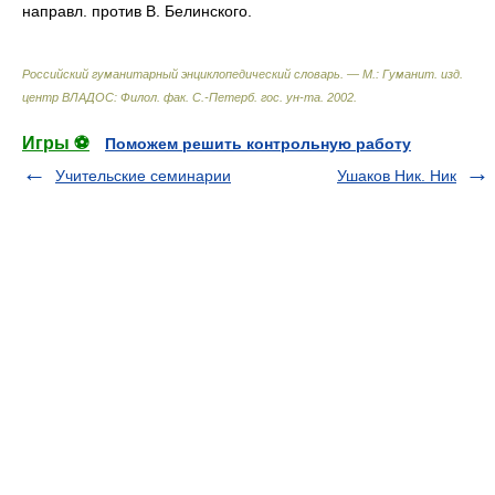
направл. против В. Белинского.
Российский гуманитарный энциклопедический словарь. — М.: Гуманит. изд.
центр ВЛАДОС: Филол. фак. С.-Петерб. гос. ун-та
.
2002
.
Игры ⚽
Поможем решить контрольную работу
Учительские семинарии
Ушаков Ник. Ник